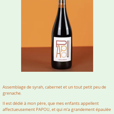
Assemblage de syrah, cabernet et un tout petit peu de
grenache.
Il est dédié à mon père, que mes enfants appellent
affectueusement PAPOU, et qui m’a grandement épaulée