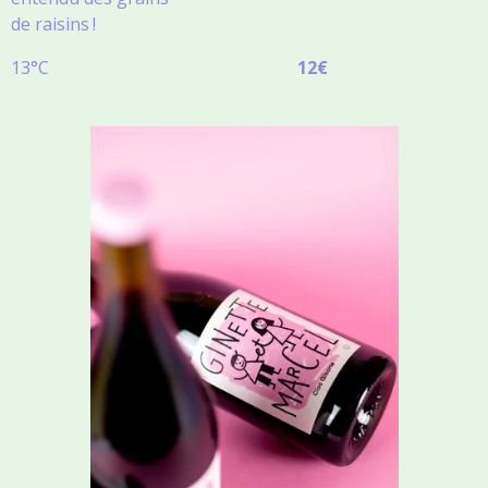
de raisins !
13°C
1
2€