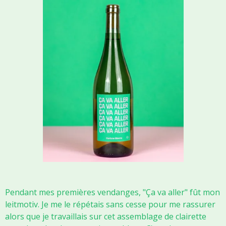
Pendant mes premières vendanges, "Ça va aller" fût mon
leitmotiv. Je me le répétais sans cesse pour me rassurer
alors que je travaillais sur cet assemblage de clairette