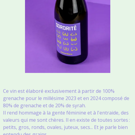
Ce vin est élaboré exclusivement à partir de 100%
grenache pour le millésime 2023 et en 2024 composé de
80% de grenache et de 20% de syrah.
Il rend hommage à la gente féminine et à l'entraide, des
valeurs qui me sont chères. Il en existe de toutes sortes :
petits, gros, ronds, ovales, juteux, secs... Et je parle bien
entendu des grains